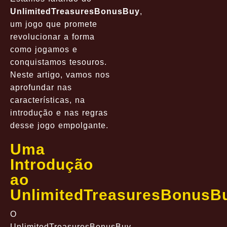
UnlimitedTreasuresBonusBuy
,
um jogo que promete
revolucionar a forma
como jogamos e
conquistamos tesouros.
Neste artigo, vamos nos
aprofundar nas
características, na
introdução e nas regras
desse jogo empolgante.
Uma
Introdução
ao
UnlimitedTreasuresBonusB
O
UnlimitedTreasuresBonusBuy