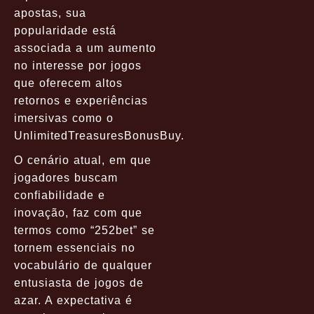
apostas, sua
popularidade está
associada a um aumento
no interesse por jogos
que oferecem altos
retornos e experiências
imersivas como o
UnlimitedTreasuresBonusBuy.
O cenário atual, em que
jogadores buscam
confiabilidade e
inovação, faz com que
termos como “252bet” se
tornem essenciais no
vocabulário de qualquer
entusiasta de jogos de
azar. A expectativa é