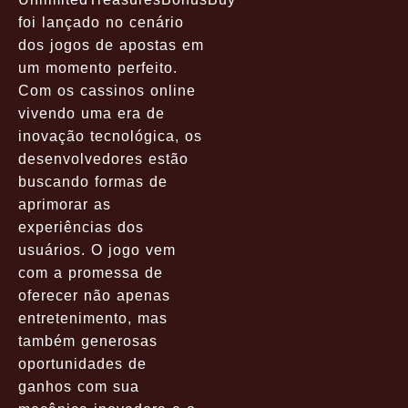
foi lançado no cenário
dos jogos de apostas em
um momento perfeito.
Com os cassinos online
vivendo uma era de
inovação tecnológica, os
desenvolvedores estão
buscando formas de
aprimorar as
experiências dos
usuários. O jogo vem
com a promessa de
oferecer não apenas
entretenimento, mas
também generosas
oportunidades de
ganhos com sua