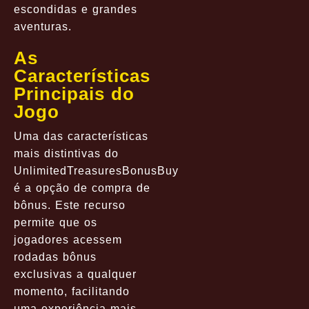
escondidas e grandes
aventuras.
As
Características
Principais do
Jogo
Uma das características
mais distintivas do
UnlimitedTreasuresBonusBuy
é a opção de compra de
bônus. Este recurso
permite que os
jogadores acessem
rodadas bônus
exclusivas a qualquer
momento, facilitando
uma experiência mais