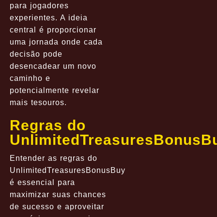
para jogadores
experientes. A ideia
central é proporcionar
uma jornada onde cada
decisão pode
desencadear um novo
caminho e
potencialmente revelar
mais tesouros.
Regras do
UnlimitedTreasuresBonusB
Entender as regras do
UnlimitedTreasuresBonusBuy
é essencial para
maximizar suas chances
de sucesso e aproveitar