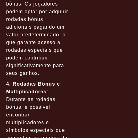
bônus. Os jogadores
podem optar por adquirir
rodadas bônus
adicionais pagando um
valor predeterminado, o
que garante acesso a
rodadas especiais que
podem contribuir
significativamente para
seus ganhos.
4. Rodadas Bônus e
Multiplicadores:
Durante as rodadas
bônus, é possível
encontrar
multiplicadores e
símbolos especiais que
aumentam os ganhos de