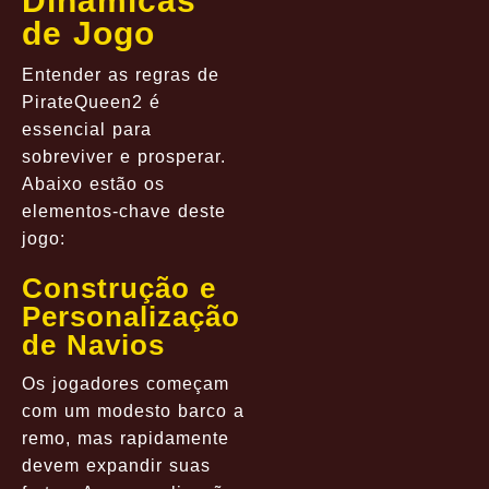
Dinâmicas
de Jogo
Entender as regras de
PirateQueen2 é
essencial para
sobreviver e prosperar.
Abaixo estão os
elementos-chave deste
jogo:
Construção e
Personalização
de Navios
Os jogadores começam
com um modesto barco a
remo, mas rapidamente
devem expandir suas