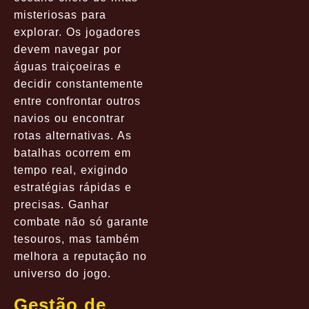
misteriosas para
explorar. Os jogadores
devem navegar por
águas traiçoeiras e
decidir constantemente
entre confrontar outros
navios ou encontrar
rotas alternativas. As
batalhas ocorrem em
tempo real, exigindo
estratégias rápidas e
precisas. Ganhar
combate não só garante
tesouros, mas também
melhora a reputação no
universo do jogo.
Gestão de