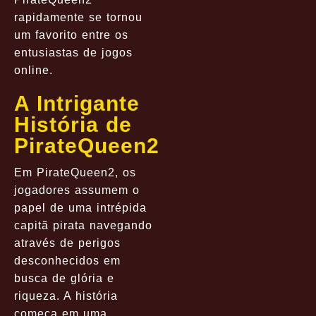
rapidamente se tornou
um favorito entre os
entusiastas de jogos
online.
A Intrigante
História de
PirateQueen2
Em PirateQueen2, os
jogadores assumem o
papel de uma intrépida
capitã pirata navegando
através de perigos
desconhecidos em
busca de glória e
riqueza. A história
começa em uma