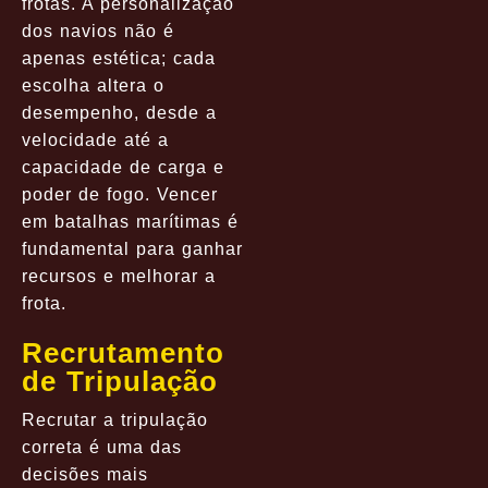
frotas. A personalização
dos navios não é
apenas estética; cada
escolha altera o
desempenho, desde a
velocidade até a
capacidade de carga e
poder de fogo. Vencer
em batalhas marítimas é
fundamental para ganhar
recursos e melhorar a
frota.
Recrutamento
de Tripulação
Recrutar a tripulação
correta é uma das
decisões mais