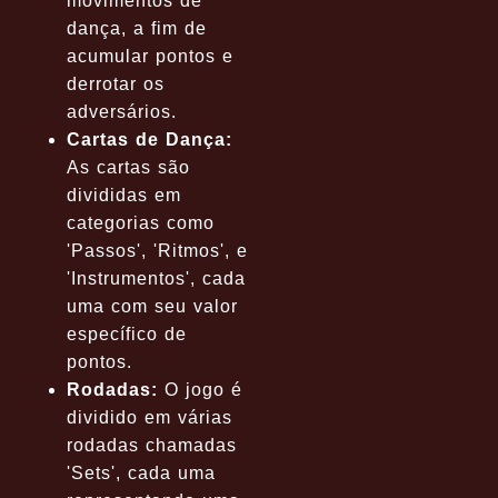
movimentos de
dança, a fim de
acumular pontos e
derrotar os
adversários.
Cartas de Dança:
As cartas são
divididas em
categorias como
'Passos', 'Ritmos', e
'Instrumentos', cada
uma com seu valor
específico de
pontos.
Rodadas:
O jogo é
dividido em várias
rodadas chamadas
'Sets', cada uma