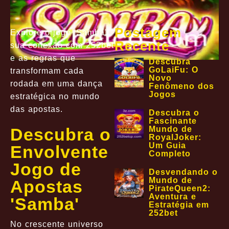
Postagem
Explore o jogo 'Samba',
Recente
sua conexão com 252bet
e as regras que
Descubra
GoLaiFu: O
transformam cada
Novo
rodada em uma dança
Fenômeno dos
Jogos
estratégica no mundo
das apostas.
Descubra o
Fascinante
Descubra o
Mundo de
RoyalJoker:
Um Guia
Envolvente
Completo
Jogo de
Desvendando o
Mundo de
Apostas
PirateQueen2:
Aventura e
'Samba'
Estratégia em
252bet
No crescente universo