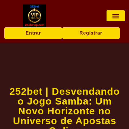
Jogos de pôque
Loteria online
Jogos de pesca
política Pr
Notícias da Em
Entrar
Registrar
252bet | Desvendando
o Jogo Samba: Um
Novo Horizonte no
Universo de Apostas