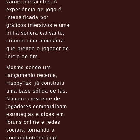
vários obstáculos. A
experiência de jogo é
intensificada por
gráficos imersivos e uma
trilha sonora cativante,
criando uma atmosfera
que prende o jogador do
início ao fim.
Mesmo sendo um
lançamento recente,
HappyTaxi já construiu
uma base sólida de fãs.
Número crescente de
jogadores compartilham
estratégias e dicas em
fóruns online e redes
sociais, tornando a
comunidade do jogo