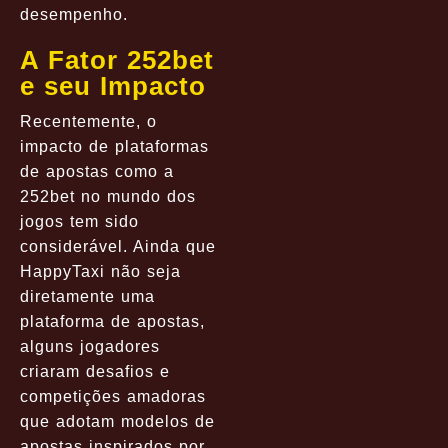
desempenho.
A Fator 252bet
e seu Impacto
Recentemente, o
impacto de plataformas
de apostas como a
252bet no mundo dos
jogos tem sido
considerável. Ainda que
HappyTaxi não seja
diretamente uma
plataforma de apostas,
alguns jogadores
criaram desafios e
competições amadoras
que adotam modelos de
apostas inspirados por