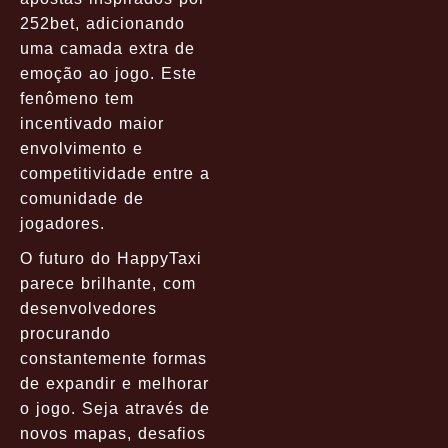
252bet, adicionando
uma camada extra de
emoção ao jogo. Este
fenômeno tem
incentivado maior
envolvimento e
competitividade entre a
comunidade de
jogadores.
O futuro do HappyTaxi
parece brilhante, com
desenvolvedores
procurando
constantemente formas
de expandir e melhorar
o jogo. Seja através de
novos mapas, desafios