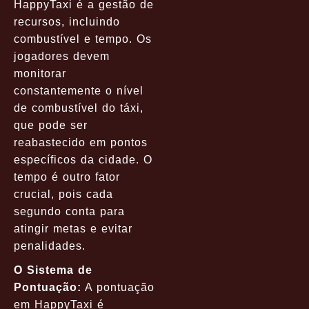
HappyTaxi é a gestão de
recursos, incluindo
combustível e tempo. Os
jogadores devem
monitorar
constantemente o nível
de combustível do táxi,
que pode ser
reabastecido em pontos
específicos da cidade. O
tempo é outro fator
crucial, pois cada
segundo conta para
atingir metas e evitar
penalidades.
O Sistema de
Pontuação:
A pontuação
em HappyTaxi é