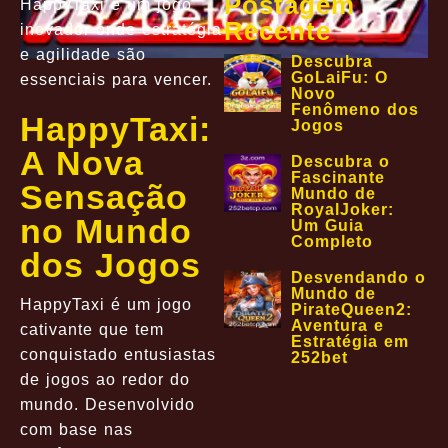
Postagem
HappyTaxi é um jogo
Recente
inovador onde estratégia
e agilidade são
Descubra
GoLaiFu: O
essenciais para vencer.
Novo
Fenômeno dos
HappyTaxi:
Jogos
A Nova
Descubra o
Fascinante
Sensação
Mundo de
RoyalJoker:
no Mundo
Um Guia
Completo
dos Jogos
Desvendando o
Mundo de
HappyTaxi é um jogo
PirateQueen2:
Aventura e
cativante que tem
Estratégia em
conquistado entusiastas
252bet
de jogos ao redor do
mundo. Desenvolvido
com base nas