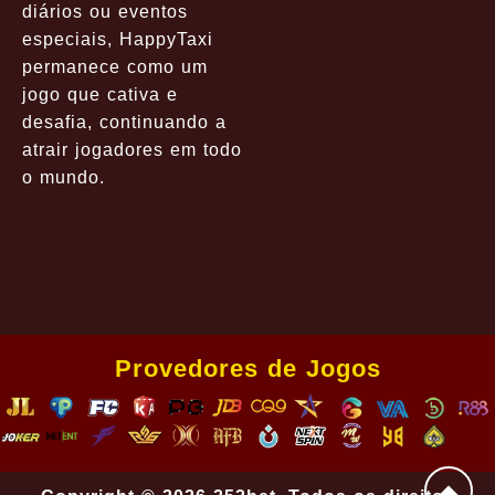
diários ou eventos
especiais, HappyTaxi
permanece como um
jogo que cativa e
desafia, continuando a
atrair jogadores em todo
o mundo.
Provedores de Jogos