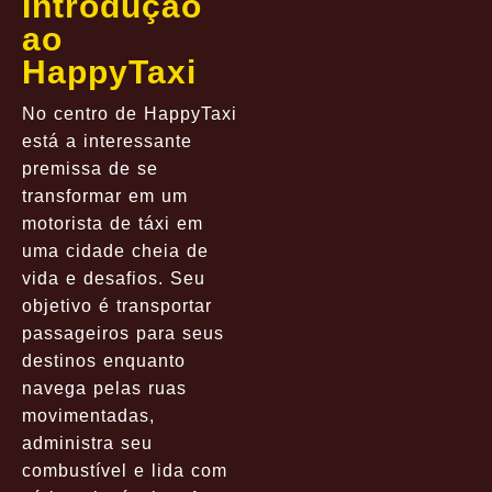
Introdução
ao
HappyTaxi
No centro de HappyTaxi
está a interessante
premissa de se
transformar em um
motorista de táxi em
uma cidade cheia de
vida e desafios. Seu
objetivo é transportar
passageiros para seus
destinos enquanto
navega pelas ruas
movimentadas,
administra seu
combustível e lida com