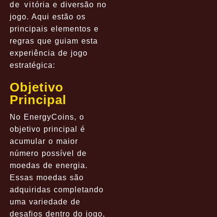
de vitória e diversão no
jogo. Aqui estão os
principais elementos e
regras que guiam esta
experiência de jogo
estratégica:
Objetivo
Principal
No EnergyCoins, o
objetivo principal é
acumular o maior
número possível de
moedas de energia.
Essas moedas são
adquiridas completando
uma variedade de
desafios dentro do jogo,