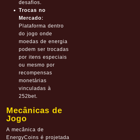
desafios.
Trocas no
Mercado:
Plataforma dentro
do jogo onde
moedas de energia
podem ser trocadas
por itens especiais
ou mesmo por
recompensas
monetárias
vinculadas à
252bet.
Mecânicas de
Jogo
A mecânica de
EnergyCoins é projetada