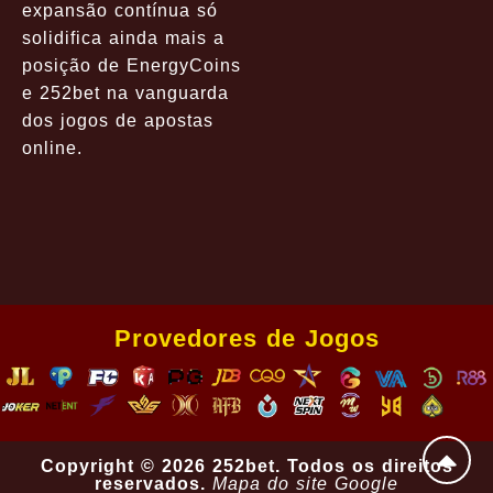
expansão contínua só
solidifica ainda mais a
posição de EnergyCoins
e 252bet na vanguarda
dos jogos de apostas
online.
Provedores de Jogos
Copyright © 2026 252bet. Todos os direitos
reservados.
Mapa do site Google