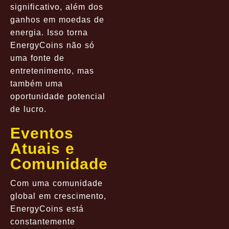
significativo, além dos
ganhos em moedas de
energia. Isso torna
EnergyCoins não só
uma fonte de
entretenimento, mas
também uma
oportunidade potencial
de lucro.
Eventos
Atuais e
Comunidade
Com uma comunidade
global em crescimento,
EnergyCoins está
constantemente