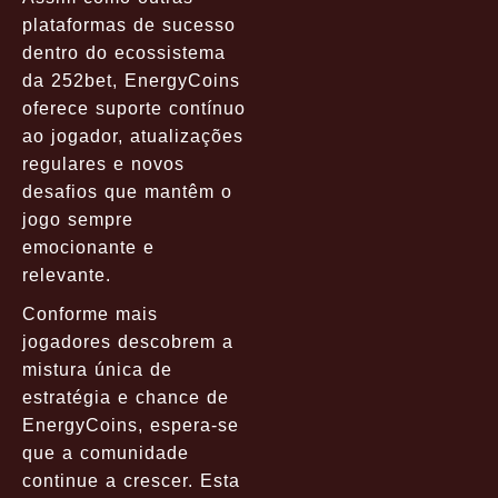
plataformas de sucesso
dentro do ecossistema
da 252bet, EnergyCoins
oferece suporte contínuo
ao jogador, atualizações
regulares e novos
desafios que mantêm o
jogo sempre
emocionante e
relevante.
Conforme mais
jogadores descobrem a
mistura única de
estratégia e chance de
EnergyCoins, espera-se
que a comunidade
continue a crescer. Esta