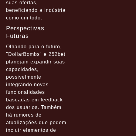
suas ofertas,
beneficiando a indústria
como um todo.
Perspectivas
Futuras
Olhando para o futuro,
"DollarBombs" e 252bet
planejam expandir suas
capacidades,
possivelmente
integrando novas
funcionalidades
baseadas em feedback
dos usuários. Também
há rumores de
atualizações que podem
incluir elementos de