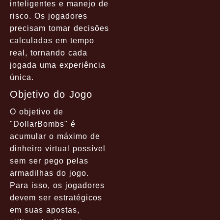
inteligentes e manejo de
risco. Os jogadores
precisam tomar decisões
calculadas em tempo
real, tornando cada
jogada uma experiência
única.
Objetivo do Jogo
O objetivo de
"DollarBombs" é
acumular o máximo de
dinheiro virtual possível
sem ser pego pelas
armadilhas do jogo.
Para isso, os jogadores
devem ser estratégicos
em suas apostas,