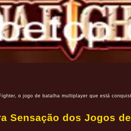
hter, o jogo de batalha multiplayer que está conquis
va Sensação dos Jogos de