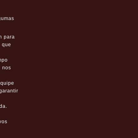
lgumas
m para
s que
mpo
s nos
equipe
arantir
da.
vos