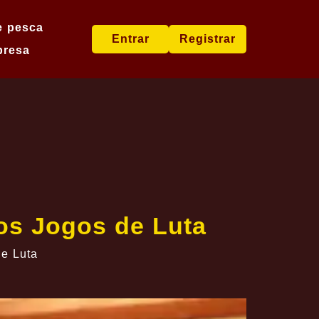
e pesca
Entrar
Registrar
presa
os Jogos de Luta
de Luta